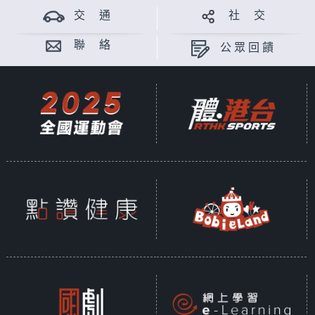
交 通
社 交
聯 絡
公眾回饋