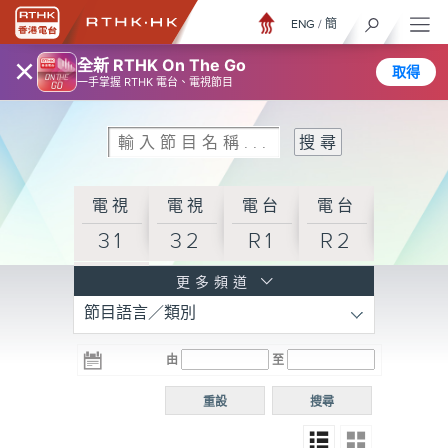
ENG
/
簡
×
全新 RTHK On The Go
取得
一手掌握 RTHK 電台、電視節目
電視
電視
電台
電台
31
32
R1
R2
電台
更多頻道
節目語言／類別
R3
電台
電台
電台
由
至
普通
R4
R5
話台
重設
搜尋