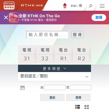
ENG
/
簡
×
全新 RTHK On The Go
取得
一手掌握 RTHK 電台、電視節目
電視
電視
電台
電台
31
32
R1
R2
電台
更多頻道
節目語言／類別
R3
電台
電台
電台
由
至
普通
R4
R5
話台
重設
搜尋