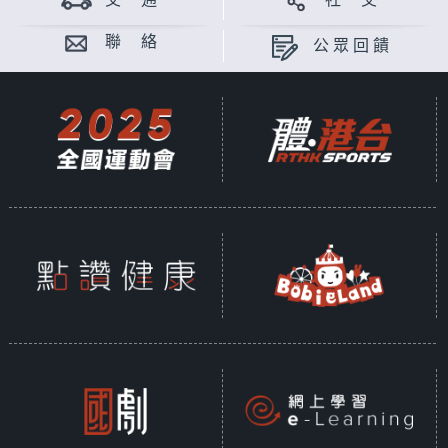
交 通
社 交
聯 絡
公眾回饋