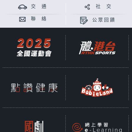
交 通
社 交
聯 絡
公眾回饋