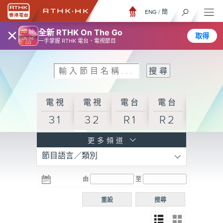
ENG
/
簡
×
全新 RTHK On The Go
取得
一手掌握 RTHK 電台、電視節目
電視
電視
電台
電台
31
32
R1
R2
電台
更多頻道
節目語言／類別
R3
電台
電台
電台
由
至
普通
R4
R5
話台
重設
搜尋