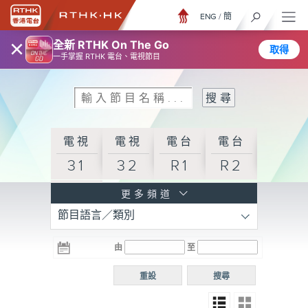
ENG
/
簡
×
全新 RTHK On The Go
取得
一手掌握 RTHK 電台、電視節目
電視
電視
電台
電台
31
32
R1
R2
電台
更多頻道
節目語言／類別
R3
電台
電台
電台
由
至
普通
R4
R5
話台
重設
搜尋