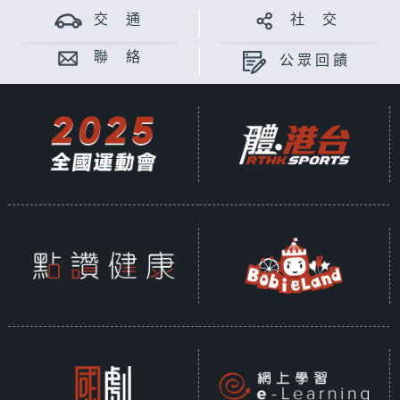
交 通
社 交
聯 絡
公眾回饋