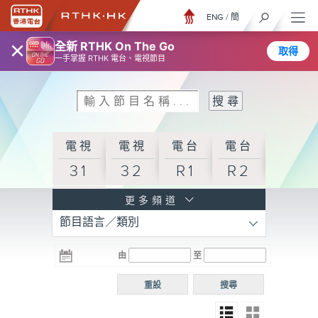
ENG
/
簡
×
全新 RTHK On The Go
取得
一手掌握 RTHK 電台、電視節目
電視
電視
電台
電台
31
32
R1
R2
電台
更多頻道
節目語言／類別
R3
電台
電台
電台
由
至
普通
R4
R5
話台
重設
搜尋