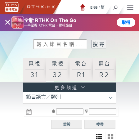
ENG
/
簡
×
全新 RTHK On The Go
取得
一手掌握 RTHK 電台、電視節目
電視
電視
電台
電台
31
32
R1
R2
電台
更多頻道
節目語言／類別
R3
電台
電台
電台
由
至
普通
R4
R5
話台
重設
搜尋