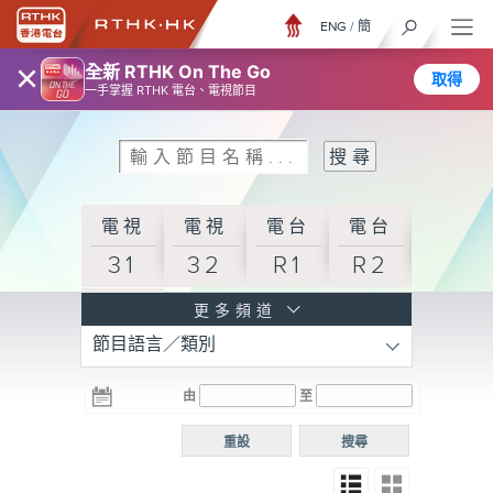
ENG
/
簡
×
全新 RTHK On The Go
取得
一手掌握 RTHK 電台、電視節目
電視
電視
電台
電台
31
32
R1
R2
電台
更多頻道
節目語言／類別
R3
電台
電台
電台
由
至
普通
R4
R5
話台
重設
搜尋