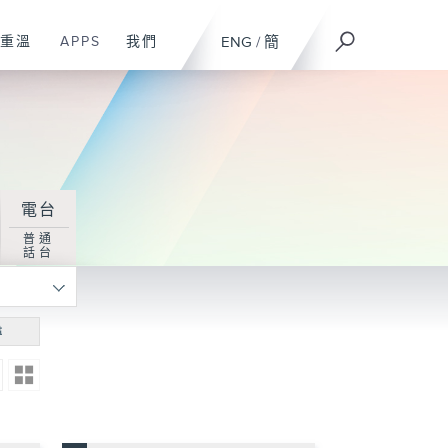
重溫
APPS
我們
ENG
/
簡
電台
普通
話台
尋