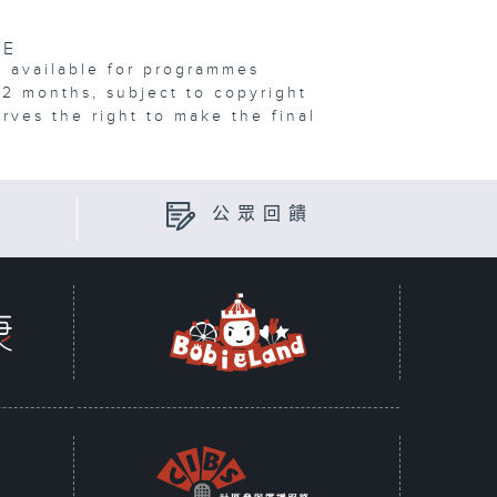
VE
e available for programmes
12 months, subject to copyright
erves the right to make the final
公眾回饋