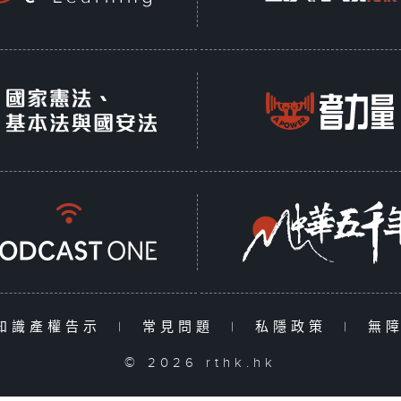
知識產權告示
|
常見問題
|
私隱政策
|
無
© 2026 rthk.hk