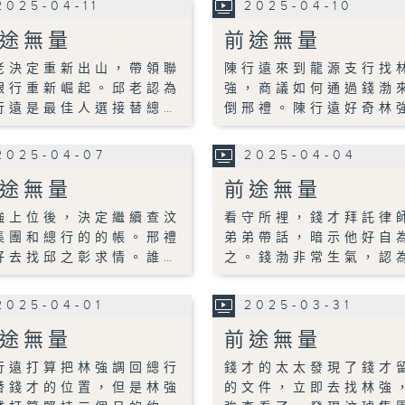
2025-04-11
2025-04-10
途無量
前途無量
老決定重新出山，帶領聯
陳行遠來到龍源支行找
銀行重新崛起。邱老認為
強，商議如何通過錢渤
行遠是最佳人選接替總…
倒邢禮。陳行遠好奇林
2025-04-07
2025-04-04
途無量
前途無量
強上位後，決定繼續查汶
看守所裡，錢才拜託律
集團和總行的的帳。邢禮
弟弟帶話，暗示他好自
好去找邱之彰求情。誰…
之。錢渤非常生氣，認
2025-04-01
2025-03-31
途無量
前途無量
行遠打算把林強調回總行
錢才的太太發現了錢才
替錢才的位置，但是林強
的文件，立即去找林強