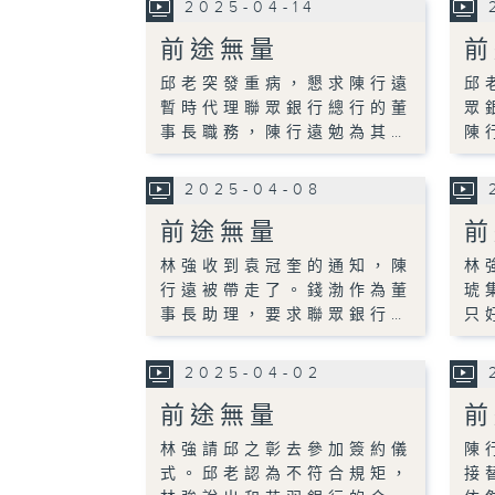
2025-04-14
前途無量
前
邱老突發重病，懇求陳行遠
邱
暫時代理聯眾銀行總行的董
眾
事長職務，陳行遠勉為其…
陳
2025-04-08
前途無量
前
林強收到袁冠奎的通知，陳
林
行遠被帶走了。錢渤作為董
琥
事長助理，要求聯眾銀行…
只
2025-04-02
前途無量
前
林強請邱之彰去參加簽約儀
陳
式。邱老認為不符合規矩，
接