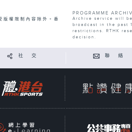
PROGRAMME ARCHI
Archive service will b
受版權限制內容除外。香
broadcast in the past 
restrictions. RTHK res
decision.
社 交
聯 絡