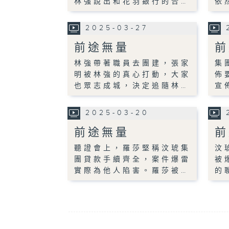
林強說出和花羽銀行的合…
依
2025-03-27
前途無量
前
林強帶著職員去團建，張家
集
明被林強的真心打動，大家
佈
也眾志成城，決定追隨林…
宣
2025-03-20
前途無量
前
聽證會上，羅莎堅稱汶琥集
汶
團貸款手續齊全，案件爆雷
被
實際為他人陷害。羅莎被…
的