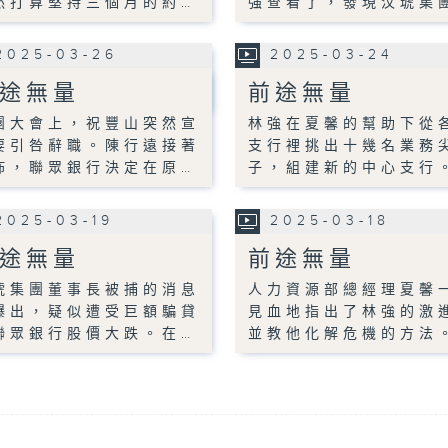
然打算堅持三個月的約…
強查看了，發現汶琥集
2025-03-26
2025-03-24
途無量
前途無量
團大會上，祝豐山突然宣
林強在夏馨的幫助下從
要引咎辭職。陳行遠接著
支行裡挑出十幾名業務
佈，聯眾銀行決定在原…
子，組建新的中心支行
2025-03-19
2025-03-18
途無量
前途無量
琥集團董事長被捕的消息
人力資源部總經理夏馨
爆出，疑似遭受巨額騙貸
見血地指出了林強的激
聯眾銀行股價大跌。在…
並教他化解危機的方法