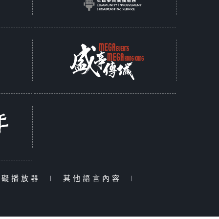
障礙播放器
|
其他語言內容
|