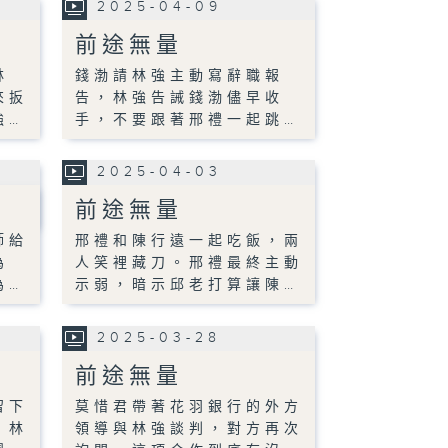
2025-04-09
前途無量
林
錢渤請林強主動寫辭職報
來扳
告，林強告誡錢渤儘早收
強…
手，不要跟著邢禮一起跳…
2025-04-03
前途無量
師給
邢禮和陳行遠一起吃飯，兩
為
人笑裡藏刀。邢禮最終主動
為…
示弱，暗示邱老打算讓陳…
2025-03-28
前途無量
留下
莫惜君帶著花羽銀行的外方
，林
領導與林強談判，對方再次