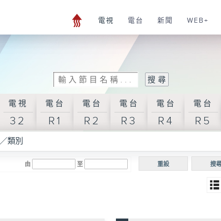
電視
電台
新聞
WEB+
電視
電台
電台
電台
電台
電台
32
R1
R2
R3
R4
R5
／類別
由
至
重設
搜