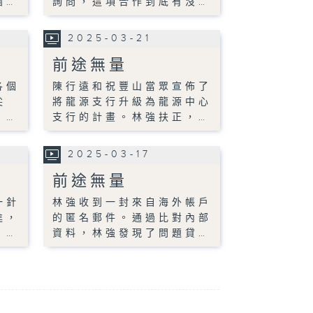
團…
詢問，這項合作到底有沒…
2025-03-21
前途無量
各個
陳行遠和祝豐山當眾宣佈了
尖
將龍源支行升級為龍源中心
。…
支行的計畫。林強扶正，…
2025-03-17
前途無量
一針
林強收到一封來自海外帳戶
進，
的匿名郵件。通過比對內部
。…
資料，林強發現了問題貸…