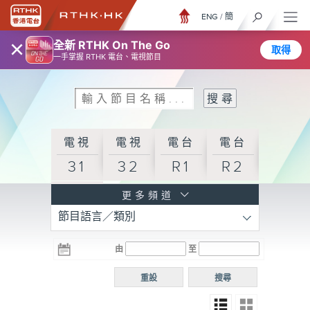
ENG
/
簡
×
全新 RTHK On The Go
取得
一手掌握 RTHK 電台、電視節目
電視
電視
電台
電台
31
32
R1
R2
電台
更多頻道
節目語言／類別
R3
電台
電台
電台
由
至
普通
R4
R5
話台
重設
搜尋