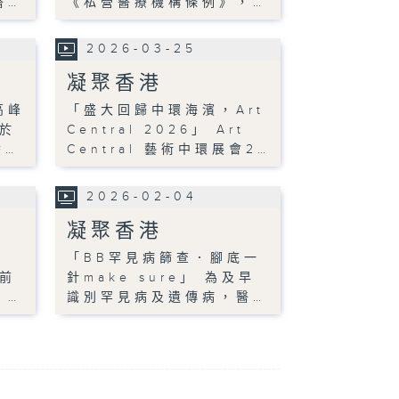
醫…
《私營醫療機構條例》，…
2026-03-25
凝聚香港
高峰
「盛大回歸中環海濱，Art
於
Central 2026」 Art
香…
Central 藝術中環展會2…
2026-02-04
凝聚香港
「BB罕見病篩查．腳底一
日前
針make sure」 為及早
，…
識別罕見病及遺傳病，醫…