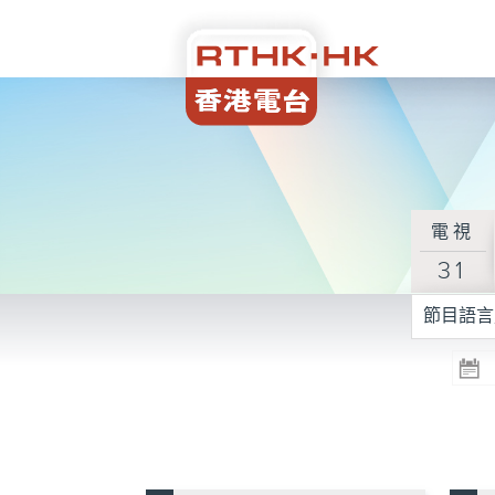
電視
31
節目語言