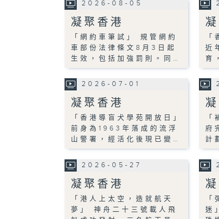
2026-08-05
凝聚香港
凝
「網約車筆試」 規管網約
「
車部份法律條文8月3日起
近
生效，包括加強罰則。同…
育
2026-07-01
凝聚香港
凝
「香港導盲犬學苑開放日」
「
前身為1963年落成的流浮
府
山警署，經活化後現已變…
計
2026-05-27
凝聚香港
凝
「港人上太空，造就航天
「
夢」 神舟二十三號載人飛
迷