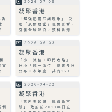
2026-07-08
凝聚香港
年香
「超強厄爾尼諾現象」 受
放
強「厄爾尼諾」現象影響，
來…
引發全球熱浪，預料香港…
2026-06-03
凝聚香港
棉
「小一派位，叩門攻略」
果實
升小「統一派位」結果今日
會…
公布。本年度一共有163…
2026-04-22
凝聚香港
」
「診所要領牌．規管新常
然倒
態」 政府於2018年訂立