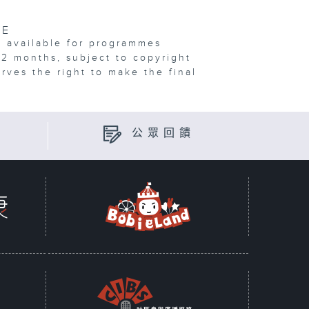
VE
e available for programmes
12 months, subject to copyright
erves the right to make the final
公眾回饋