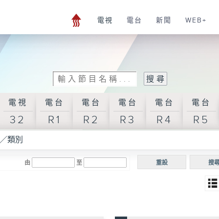
電視
電台
新聞
WEB+
電視
電台
電台
電台
電台
電台
32
R1
R2
R3
R4
R5
／類別
由
至
重設
搜