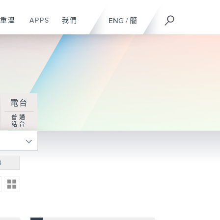
重溫
APPS
我們
ENG
/
簡
電台
普通
話台
尋