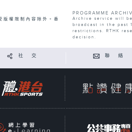
PROGRAMME ARCHI
Archive service will b
受版權限制內容除外。香
broadcast in the past 
restrictions. RTHK res
decision.
社 交
聯 絡