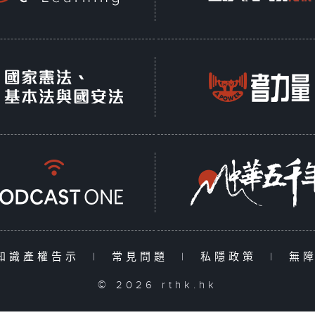
知識產權告示
|
常見問題
|
私隱政策
|
無
© 2026 rthk.hk