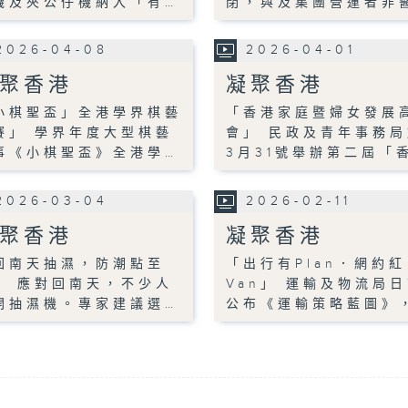
機及夾公仔機納入「有…
閉，與及集團營運者非
2026-04-08
2026-04-01
聚香港
凝聚香港
小棋聖盃」全港學界棋藝
「香港家庭暨婦女發展
賽」 學界年度大型棋藝
會」 民政及青年事務局
事《小棋聖盃》全港學…
3月31號舉辦第二屆「
2026-03-04
2026-02-11
聚香港
凝聚香港
回南天抽濕，防潮點至
「出行有Plan．網約紅
」 應對回南天，不少人
Van」 運輸及物流局
開抽濕機。專家建議選…
公布《運輸策略藍圖》