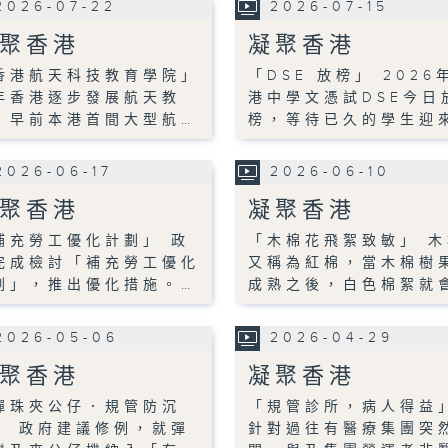
2026-07-22
2026-07-15
聚香港
凝聚香港
香港航天科技教育學院」
「DSE 放榜」 2026
年香港逐步發展航天教
港中學文憑試DSE今日
，早前本港首間大型航…
榜，等待已久的學生迎
2026-06-17
2026-06-10
聚香港
凝聚香港
補充勞工優化計劃」 政
「木棉花飛絮致敏」 木
完成檢討「補充勞工優化
又稱為紅棉，當木棉樹
劃」，推出優化措施。…
成熟之後，白色棉絮就
2026-05-06
2026-04-29
聚香港
凝聚香港
彈珠夾公仔．規管防沉
「規管診所，病人得益
」 政府建議修例，就彈
針對過往有醫療集團突