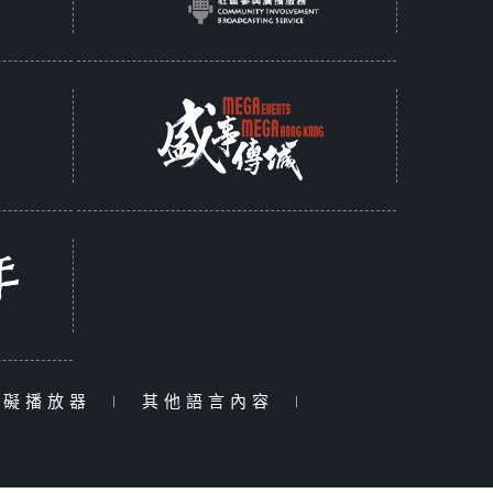
障礙播放器
|
其他語言內容
|