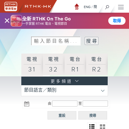
ENG
/
簡
×
全新 RTHK On The Go
取得
一手掌握 RTHK 電台、電視節目
電視
電視
電台
電台
31
32
R1
R2
電台
更多頻道
節目語言／類別
R3
電台
電台
電台
由
至
普通
R4
R5
話台
重設
搜尋