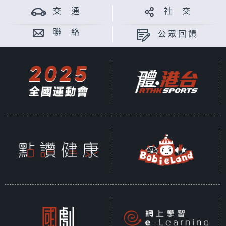
交 通
社 交
聯 絡
公眾回饋