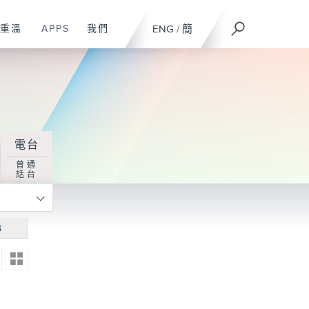
重溫
APPS
我們
ENG
/
簡
電台
普通
話台
尋