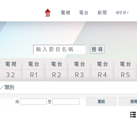
電視
電台
新聞
WEB+
電視
電台
電台
電台
電台
電台
32
R1
R2
R3
R4
R5
／類別
由
至
重設
搜