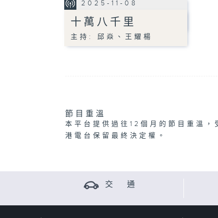
2025-11-08
十萬八千里
主持: 邱焱、王耀楊
節目重溫
本平台提供過往12個月的節目重溫，
港電台保留最終決定權。
交 通