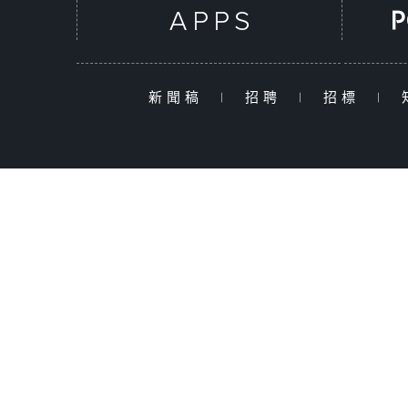
新聞稿
|
招聘
|
招標
|