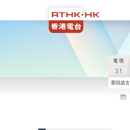
電視
31
節目語言