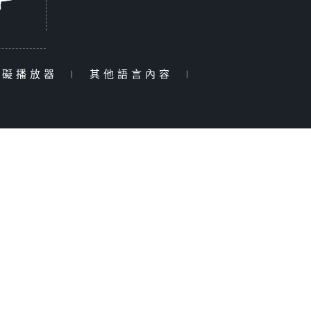
障礙播放器
|
其他語言內容
|