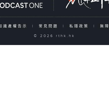
知識產權告示
|
常見問題
|
私隱政策
|
無
© 2026 rthk.hk