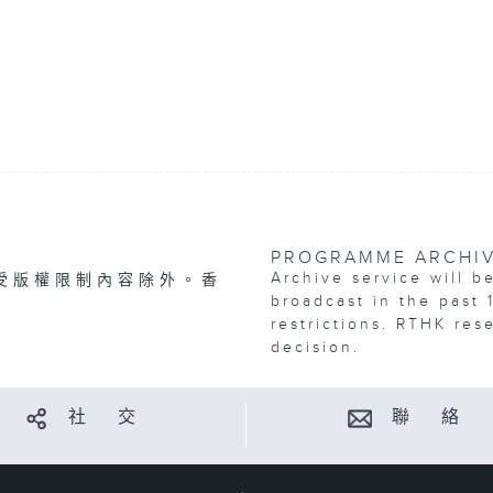
PROGRAMME ARCHI
Archive service will b
受版權限制內容除外。香
broadcast in the past 
restrictions. RTHK res
decision.
社 交
聯 絡