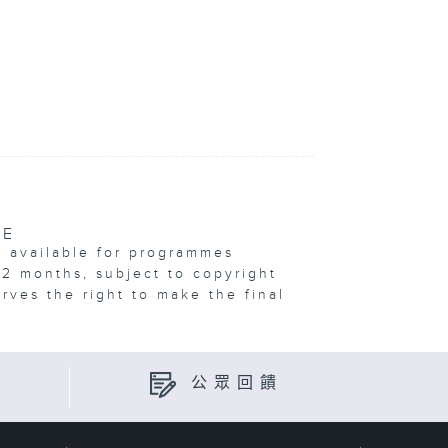
VE
e available for programmes
12 months, subject to copyright
erves the right to make the final
公眾回饋