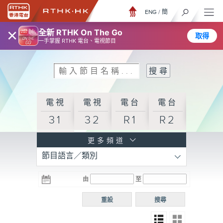
ENG
/
簡
×
全新 RTHK On The Go
取得
一手掌握 RTHK 電台、電視節目
電視
電視
電台
電台
31
32
R1
R2
電台
更多頻道
節目語言／類別
R3
電台
電台
電台
由
至
普通
R4
R5
話台
重設
搜尋