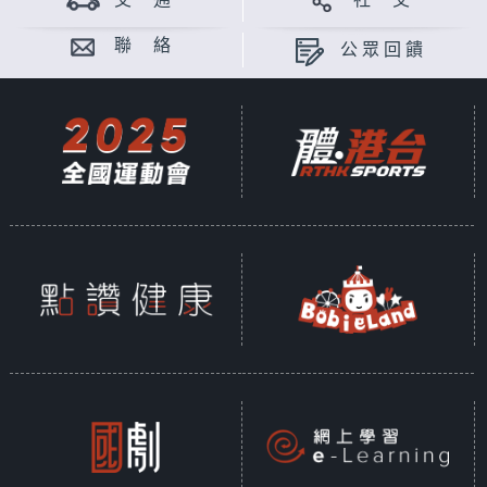
交 通
社 交
聯 絡
公眾回饋