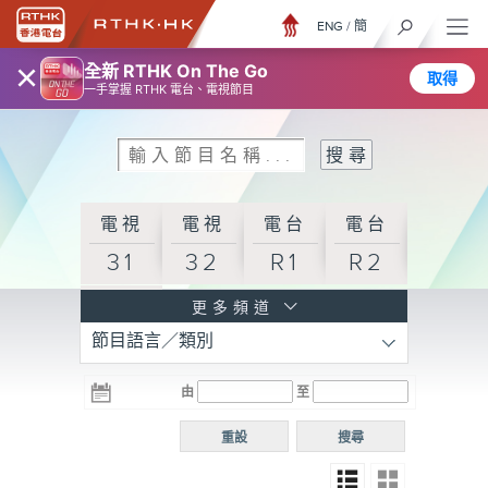
ENG
/
簡
×
全新 RTHK On The Go
取得
一手掌握 RTHK 電台、電視節目
電視
電視
電台
電台
31
32
R1
R2
電台
更多頻道
節目語言／類別
R3
電台
電台
電台
由
至
普通
R4
R5
話台
重設
搜尋