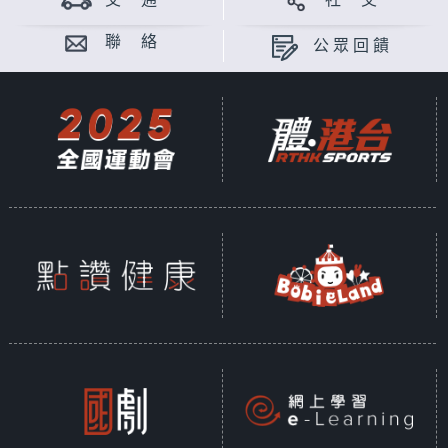
交 通
社 交
聯 絡
公眾回饋