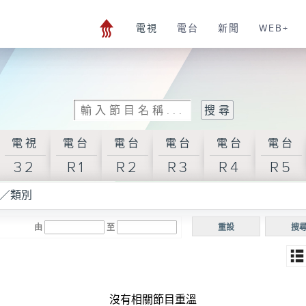
電視
電台
新聞
WEB+
電視
電台
電台
電台
電台
電台
32
R1
R2
R3
R4
R5
／類別
由
至
重設
搜
沒有相關節目重溫