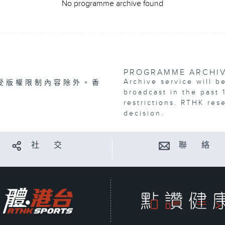
No programme archive found
PROGRAMME ARCHI
Archive service will b
受版權限制內容除外。香
broadcast in the past 
restrictions. RTHK res
decision.
社 交
聯 絡