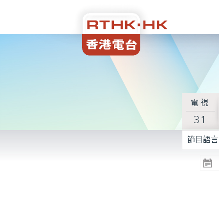
電視
31
節目語言