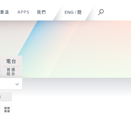
重溫
APPS
我們
ENG
/
簡
電台
普通
話台
尋