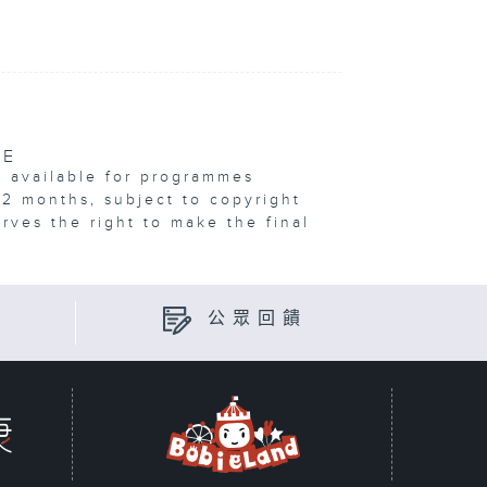
VE
e available for programmes
12 months, subject to copyright
erves the right to make the final
公眾回饋