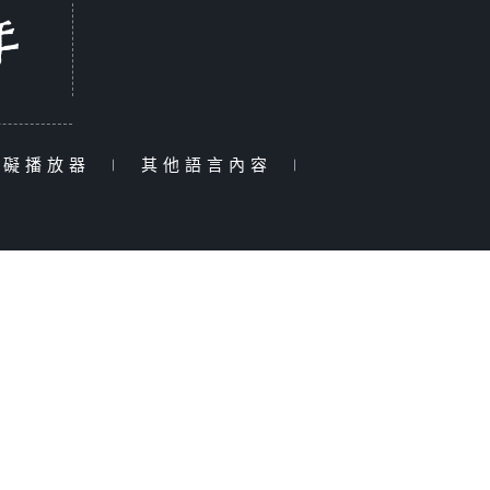
障礙播放器
|
其他語言內容
|