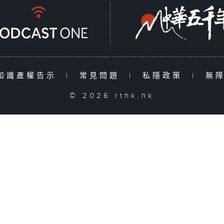
知識產權告示
|
常見問題
|
私隱政策
|
無
© 2026 rthk.hk