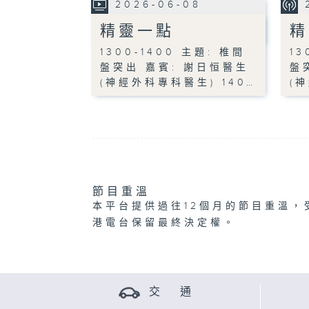
2026-06-08
精靈一點
精
1300-1400 主題: 椎間
13
盤突出 嘉賓: 謝日恒醫生
盤
(神經外科專科醫生) 140…
(
節目重溫
本平台提供過往12個月的節目重溫，
港電台保留最終決定權。
交 通