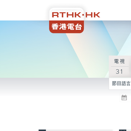
電視
31
節目語言