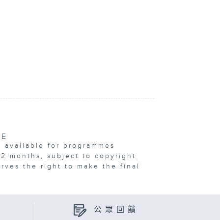
VE
e available for programmes
12 months, subject to copyright
erves the right to make the final
公眾回饋