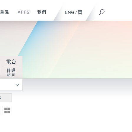
重溫
APPS
我們
ENG
/
簡
電台
普通
話台
尋