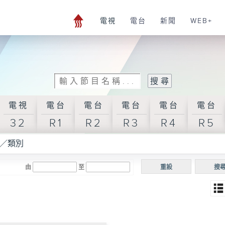
電視
電台
新聞
WEB+
電視
電台
電台
電台
電台
電台
32
R1
R2
R3
R4
R5
／類別
由
至
重設
搜