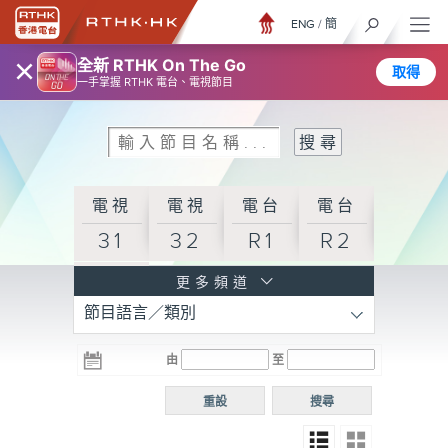
ENG
/
簡
×
全新 RTHK On The Go
取得
一手掌握 RTHK 電台、電視節目
電視
電視
電台
電台
31
32
R1
R2
電台
更多頻道
節目語言／類別
R3
電台
電台
電台
由
至
普通
R4
R5
話台
重設
搜尋