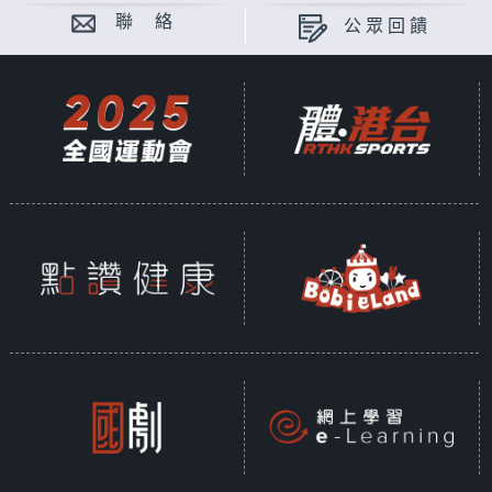
聯 絡
公眾回饋