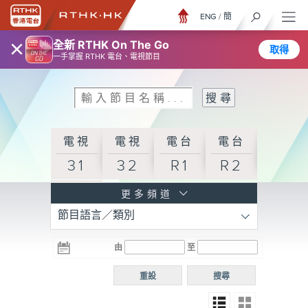
ENG
/
簡
×
全新 RTHK On The Go
取得
一手掌握 RTHK 電台、電視節目
電視
電視
電台
電台
31
32
R1
R2
電台
更多頻道
節目語言／類別
R3
電台
電台
電台
由
至
普通
R4
R5
話台
重設
搜尋