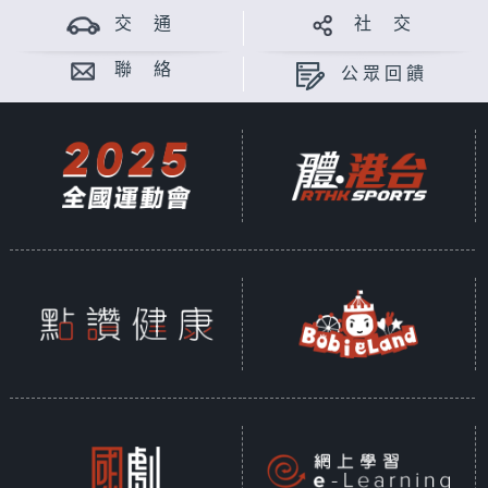
交 通
社 交
聯 絡
公眾回饋