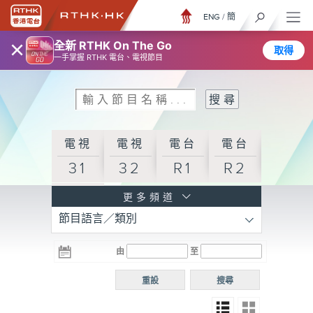
ENG
/
簡
×
全新 RTHK On The Go
取得
一手掌握 RTHK 電台、電視節目
電視
電視
電台
電台
31
32
R1
R2
電台
更多頻道
節目語言／類別
R3
電台
電台
電台
由
至
普通
R4
R5
話台
重設
搜尋