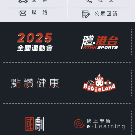
交 通
社 交
聯 絡
公眾回饋