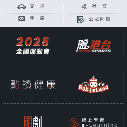
交 通
社 交
聯 絡
公眾回饋