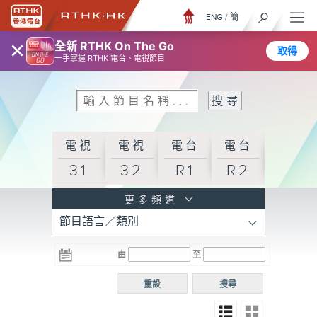
ENG
/
簡
×
全新 RTHK On The Go
取得
一手掌握 RTHK 電台、電視節目
電視
電視
電台
電台
31
32
R1
R2
電台
更多頻道
節目語言／類別
R3
電台
電台
電台
由
至
普通
R4
R5
話台
重設
搜尋