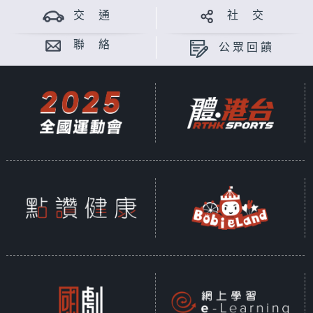
交 通
社 交
聯 絡
公眾回饋