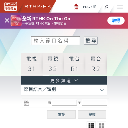
ENG
/
簡
×
全新 RTHK On The Go
取得
一手掌握 RTHK 電台、電視節目
電視
電視
電台
電台
31
32
R1
R2
電台
更多頻道
節目語言／類別
R3
電台
電台
電台
由
至
普通
R4
R5
話台
重設
搜尋