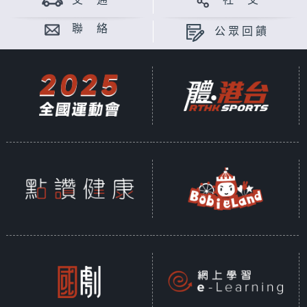
交 通
社 交
聯 絡
公眾回饋