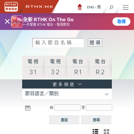
ENG
/
簡
×
全新 RTHK On The Go
取得
一手掌握 RTHK 電台、電視節目
電視
電視
電台
電台
31
32
R1
R2
電台
更多頻道
節目語言／類別
R3
電台
電台
電台
由
至
普通
R4
R5
話台
重設
搜尋