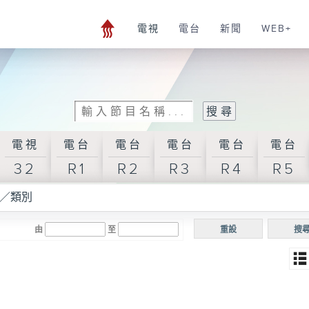
電視
電台
新聞
WEB+
電視
電台
電台
電台
電台
電台
32
R1
R2
R3
R4
R5
／類別
由
至
重設
搜