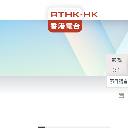
電視
31
節目語言