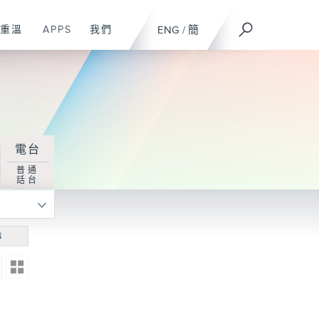
重溫
APPS
我們
ENG
/
簡
電台
普通
話台
尋