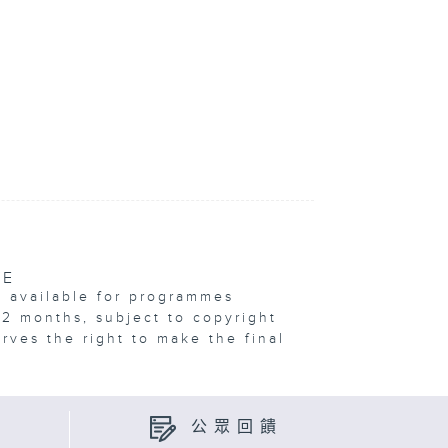
VE
e available for programmes
12 months, subject to copyright
erves the right to make the final
公眾回饋