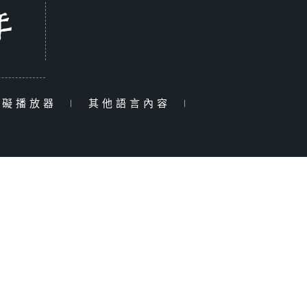
障礙播放器
|
其他語言內容
|