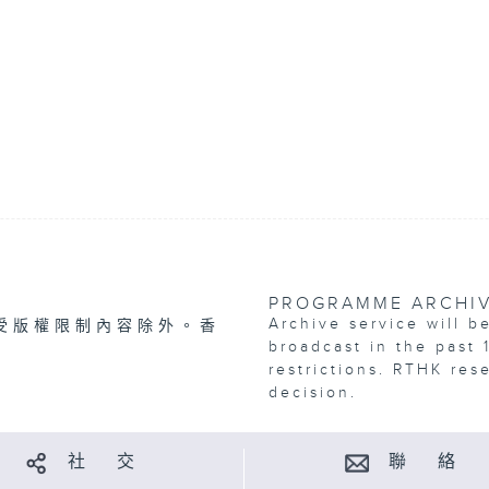
PROGRAMME ARCHI
Archive service will b
受版權限制內容除外。香
broadcast in the past 
restrictions. RTHK res
decision.
社 交
聯 絡