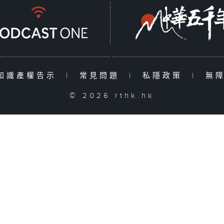
知識產權告示
|
常見問題
|
私隱政策
|
無
© 2026 rthk.hk