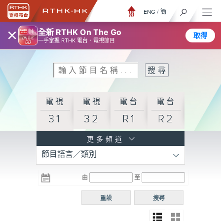
ENG
/
簡
×
全新 RTHK On The Go
取得
一手掌握 RTHK 電台、電視節目
電視
電視
電台
電台
31
32
R1
R2
電台
更多頻道
節目語言／類別
R3
電台
電台
電台
由
至
普通
R4
R5
話台
重設
搜尋