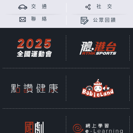
交 通
社 交
聯 絡
公眾回饋