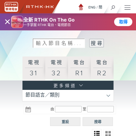
ENG
/
簡
×
全新 RTHK On The Go
取得
一手掌握 RTHK 電台、電視節目
電視
電視
電台
電台
31
32
R1
R2
電台
更多頻道
節目語言／類別
R3
電台
電台
電台
由
至
普通
R4
R5
話台
重設
搜尋