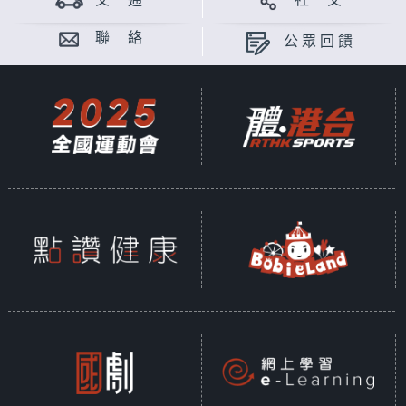
交 通
社 交
聯 絡
公眾回饋