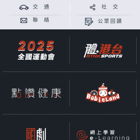
交 通
社 交
聯 絡
公眾回饋