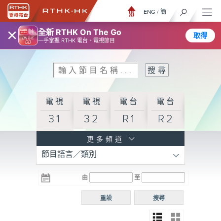
ENG
/
簡
×
全新 RTHK On The Go
取得
一手掌握 RTHK 電台、電視節目
電視
電視
電台
電台
31
32
R1
R2
電台
更多頻道
節目語言／類別
R3
電台
電台
電台
由
至
普通
R4
R5
話台
重設
搜尋