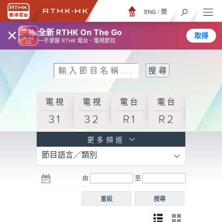
ENG
/
簡
×
全新 RTHK On The Go
取得
一手掌握 RTHK 電台、電視節目
電視
電視
電台
電台
31
32
R1
R2
電台
更多頻道
節目語言／類別
R3
電台
電台
電台
由
至
普通
R4
R5
話台
重設
搜尋