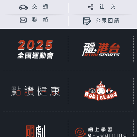
交 通
社 交
聯 絡
公眾回饋