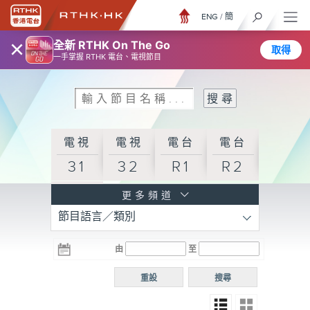
ENG
/
簡
×
全新 RTHK On The Go
取得
一手掌握 RTHK 電台、電視節目
電視
電視
電台
電台
31
32
R1
R2
電台
更多頻道
節目語言／類別
R3
電台
電台
電台
由
至
普通
R4
R5
話台
重設
搜尋