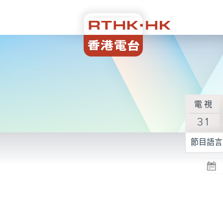
電視
31
節目語言