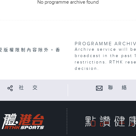
No programme archive found
PROGRAMME ARCHI
Archive service will b
受版權限制內容除外。香
broadcast in the past 
restrictions. RTHK res
decision.
社 交
聯 絡