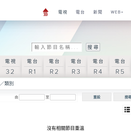
電視
電台
新聞
WEB+
電視
電台
電台
電台
電台
電台
32
R1
R2
R3
R4
R5
／類別
由
至
重設
搜
沒有相關節目重溫