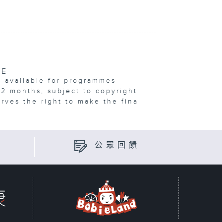
VE
e available for programmes
12 months, subject to copyright
erves the right to make the final
公眾回饋