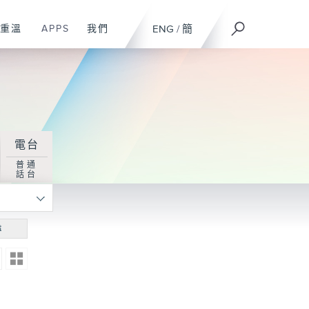
重溫
APPS
我們
ENG
/
簡
電台
普通
話台
尋