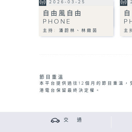
2026-03-25
自由風自由
自
PHONE
P
主持: 潘蔚林、林緻茵
主
節目重溫
本平台提供過往12個月的節目重溫，
港電台保留最終決定權。
交 通