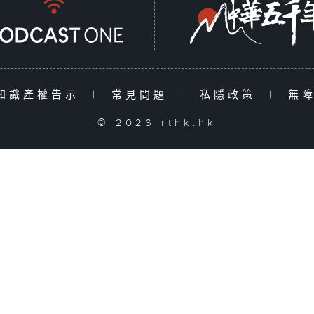
知識產權告示
|
常見問題
|
私隱政策
|
無
© 2026 rthk.hk