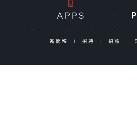
新聞稿
|
招聘
|
招標
|