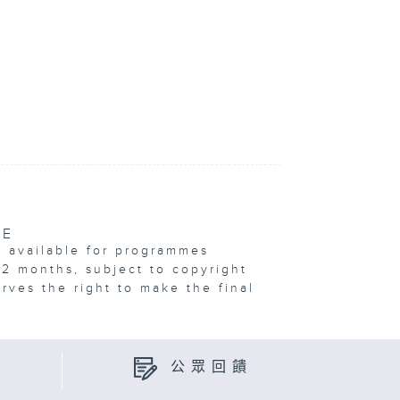
VE
e available for programmes
12 months, subject to copyright
erves the right to make the final
公眾回饋