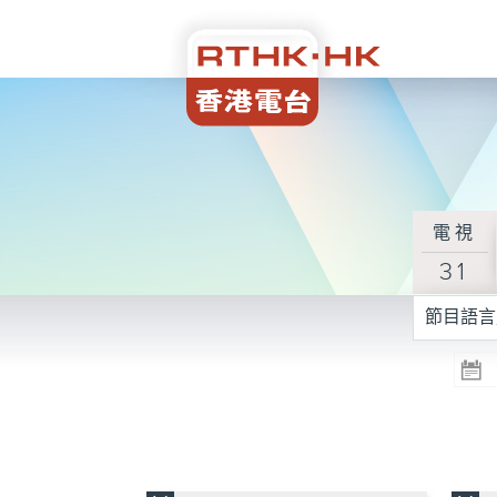
電視
31
節目語言