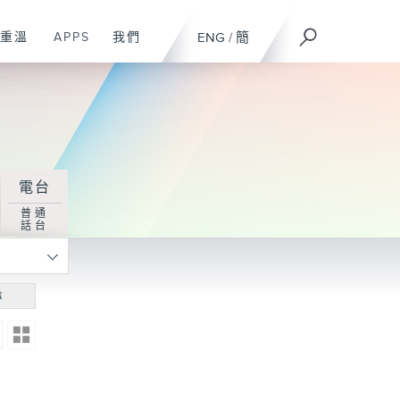
重溫
APPS
我們
ENG
/
簡
電台
普通
話台
尋