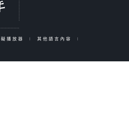
障礙播放器
|
其他語言內容
|