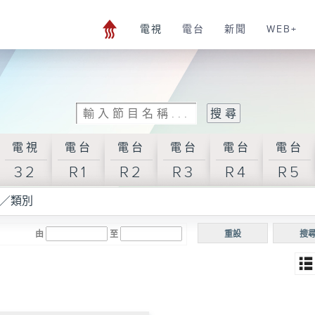
電視
電台
新聞
WEB+
電視
電台
電台
電台
電台
電台
32
R1
R2
R3
R4
R5
／類別
由
至
重設
搜