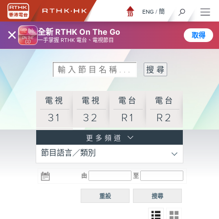
ENG
/
簡
×
全新 RTHK On The Go
取得
一手掌握 RTHK 電台、電視節目
電視
電視
電台
電台
31
32
R1
R2
電台
更多頻道
節目語言／類別
R3
電台
電台
電台
由
至
普通
R4
R5
話台
重設
搜尋