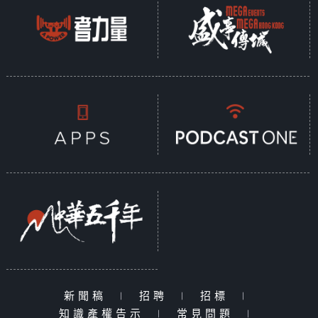
新聞稿
|
招聘
|
招標
|
知識產權告示
|
常見問題
|