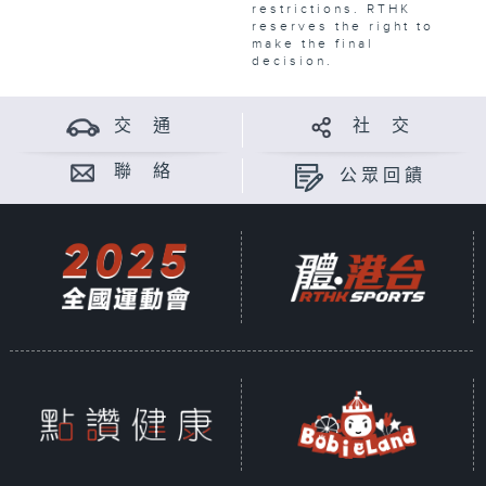
restrictions. RTHK
reserves the right to
make the final
decision.
交 通
社 交
聯 絡
公眾回饋