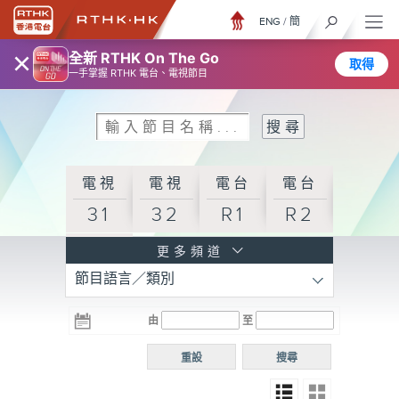
ENG
/
簡
×
全新 RTHK On The Go
取得
一手掌握 RTHK 電台、電視節目
電視
電視
電台
電台
31
32
R1
R2
電台
更多頻道
節目語言／類別
R3
電台
電台
電台
由
至
普通
R4
R5
話台
重設
搜尋