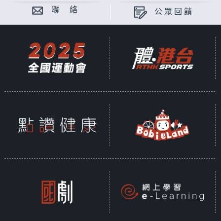
聯 絡
公眾回饋