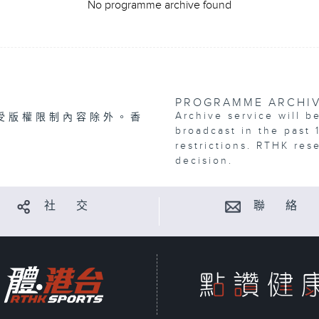
No programme archive found
PROGRAMME ARCHI
Archive service will b
受版權限制內容除外。香
broadcast in the past 
restrictions. RTHK res
decision.
社 交
聯 絡