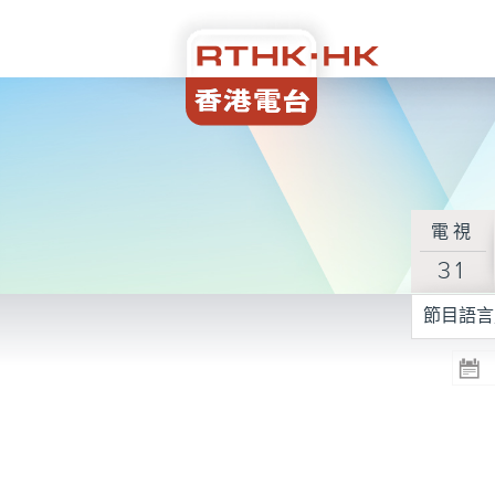
電視
31
節目語言