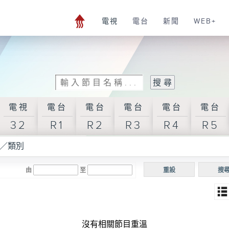
電視
電台
新聞
WEB+
電視
電台
電台
電台
電台
電台
32
R1
R2
R3
R4
R5
／類別
由
至
重設
搜
沒有相關節目重溫