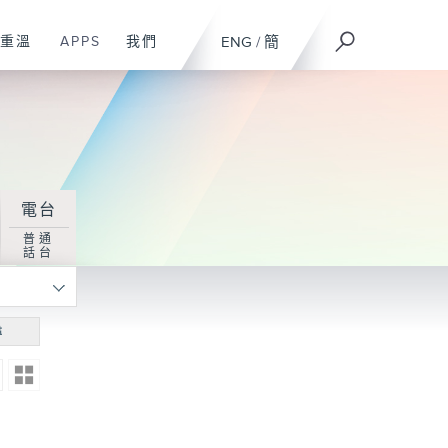
重溫
APPS
我們
ENG
/
簡
電台
普通
話台
尋