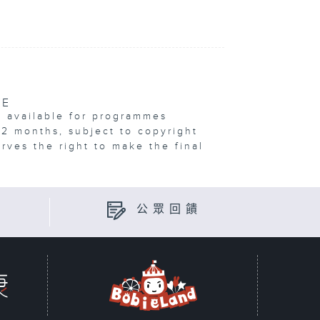
VE
e available for programmes
12 months, subject to copyright
erves the right to make the final
公眾回饋