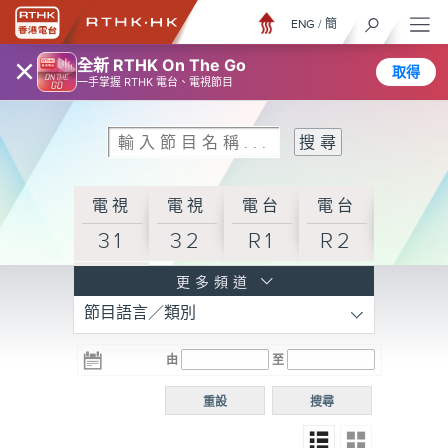
ENG
/
簡
×
全新 RTHK On The Go
取得
一手掌握 RTHK 電台、電視節目
電視
電視
電台
電台
31
32
R1
R2
電台
更多頻道
節目語言／類別
R3
電台
電台
電台
由
至
普通
R4
R5
話台
重設
搜尋