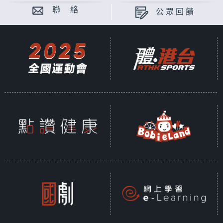
聯 絡
公眾回饋