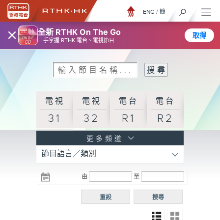
ENG
/
簡
×
全新 RTHK On The Go
取得
一手掌握 RTHK 電台、電視節目
電視
電視
電台
電台
31
32
R1
R2
電台
更多頻道
節目語言／類別
R3
電台
電台
電台
由
至
普通
R4
R5
話台
重設
搜尋