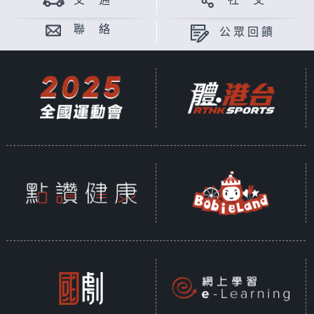
交 通
社 交
聯 絡
公眾回饋