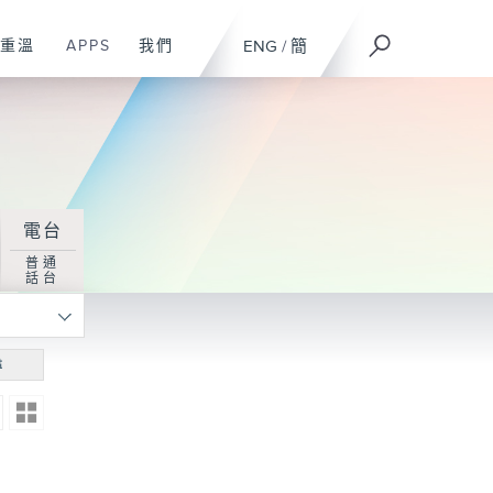
重溫
APPS
我們
ENG
/
簡
電台
普通
話台
尋