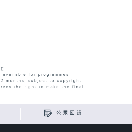
VE
e available for programmes
12 months, subject to copyright
erves the right to make the final
公眾回饋