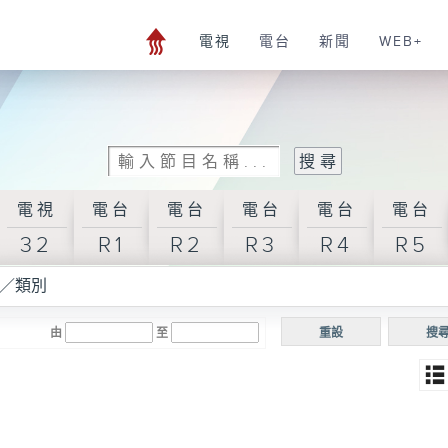
電視
電台
新聞
WEB+
電視
電台
電台
電台
電台
電台
32
R1
R2
R3
R4
R5
／類別
由
至
重設
搜