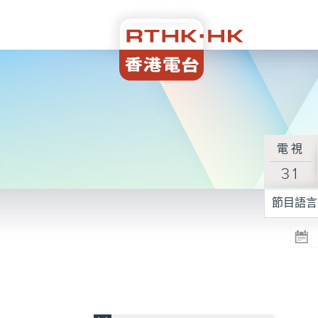
電視
31
節目語言