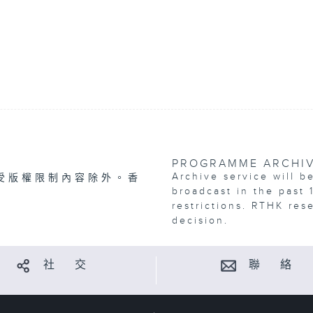
PROGRAMME ARCHI
Archive service will b
受版權限制內容除外。香
broadcast in the past 
restrictions. RTHK res
decision.
社 交
聯 絡