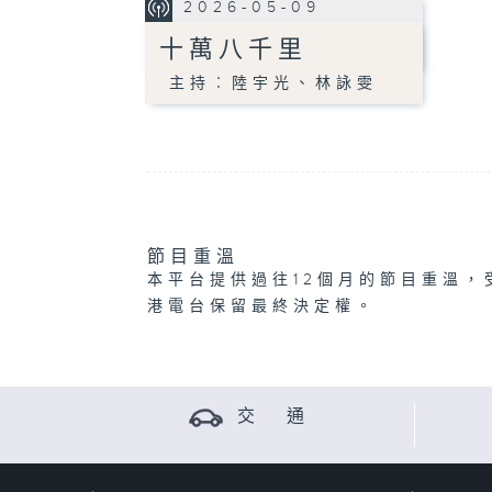
2026-05-09
十萬八千里
主持︰陸宇光、林詠雯
節目重溫
本平台提供過往12個月的節目重溫，
港電台保留最終決定權。
交 通