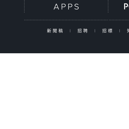
新聞稿
|
招聘
|
招標
|