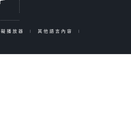
障礙播放器
|
其他語言內容
|