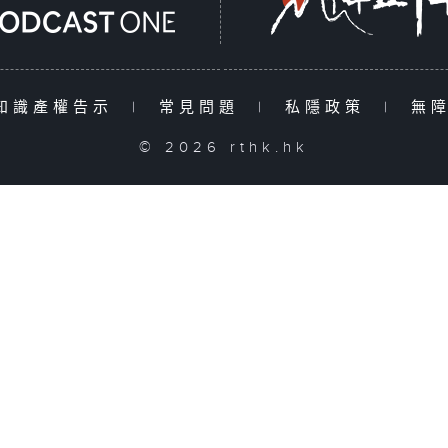
知識產權告示
|
常見問題
|
私隱政策
|
無
© 2026 rthk.hk