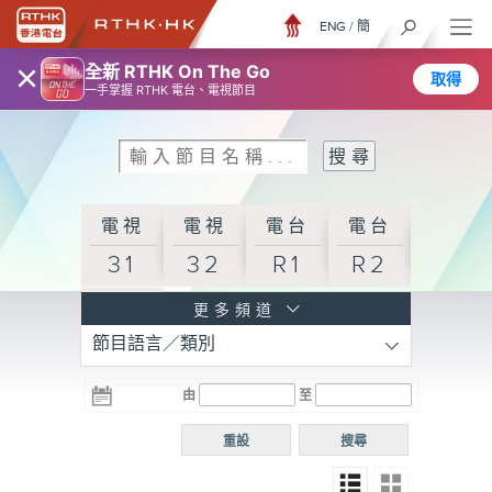
ENG
/
簡
×
全新 RTHK On The Go
取得
一手掌握 RTHK 電台、電視節目
電視
電視
電台
電台
31
32
R1
R2
電台
更多頻道
節目語言／類別
R3
電台
電台
電台
由
至
普通
R4
R5
話台
重設
搜尋