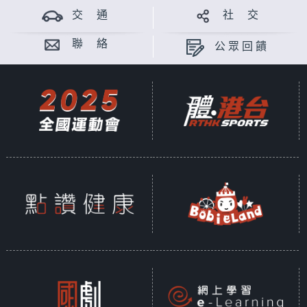
交 通
社 交
聯 絡
公眾回饋