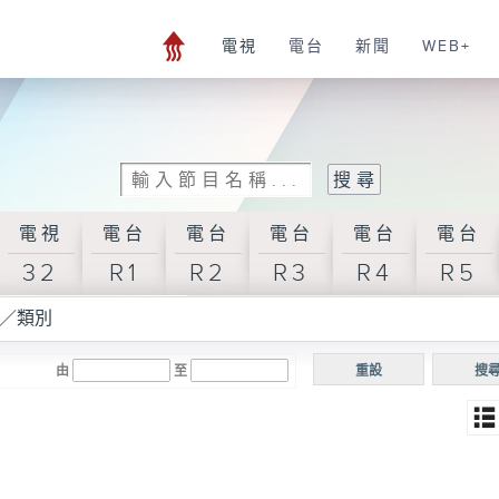
電視
電台
新聞
WEB+
電視
電台
電台
電台
電台
電台
32
R1
R2
R3
R4
R5
／類別
由
至
重設
搜