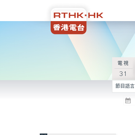
電視
31
節目語言