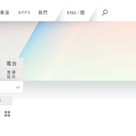
重溫
APPS
我們
ENG
/
簡
電台
普通
話台
尋