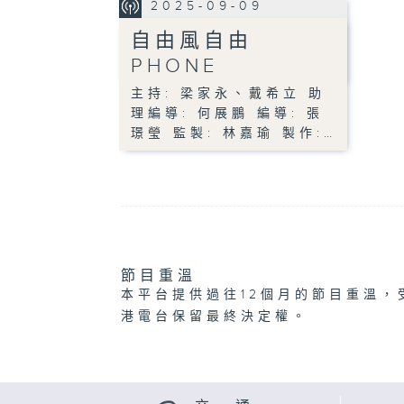
2025-09-09
自由風自由
PHONE
主持: 梁家永、戴希立 助
理編導: 何展鵬 編導: 張
璟瑩 監製: 林嘉瑜 製作:…
節目重溫
本平台提供過往12個月的節目重溫，
港電台保留最終決定權。