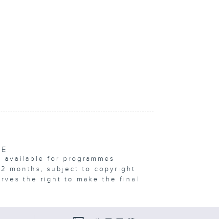
VE
e available for programmes
12 months, subject to copyright
erves the right to make the final