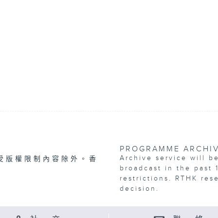
PROGRAMME ARCHI
Archive service will b
受版權限制內容除外。香
broadcast in the past 
restrictions. RTHK res
decision.