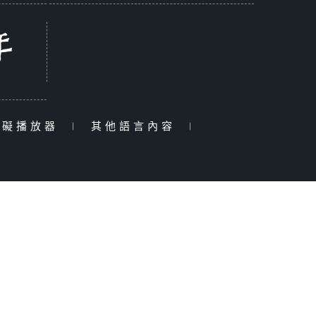
障礙播放器
|
其他語言內容
|