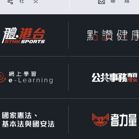
社 交
聯 絡