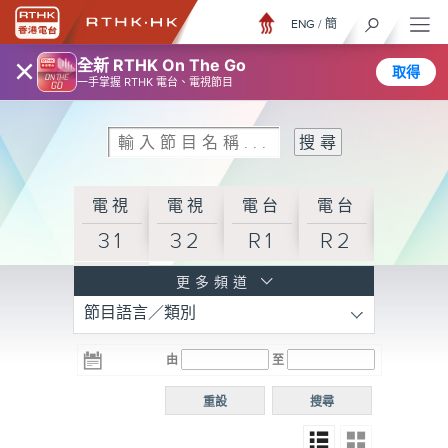
ENG
/
簡
×
全新 RTHK On The Go
取得
一手掌握 RTHK 電台、電視節目
電視
電視
電台
電台
31
32
R1
R2
電台
更多頻道
節目語言／類別
R3
電台
電台
電台
由
至
普通
R4
R5
話台
重設
搜尋