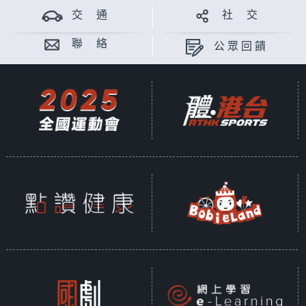
交 通
社 交
聯 絡
公眾回饋