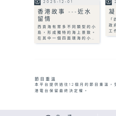
2025-12-01
香港故事 ---近水
凝
留情
「
政
西貢海有眾多不同類型的小
工
島，形成獨特的海上景致。
在其中一個四面環海的小…
節目重溫
本平台提供過往12個月的節目重溫，
港電台保留最終決定權。