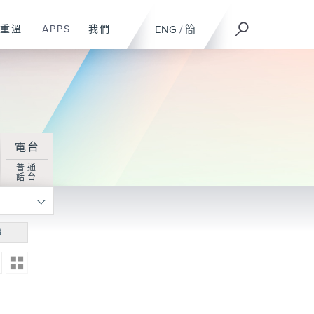
重溫
APPS
我們
ENG
/
簡
電台
普通
話台
尋