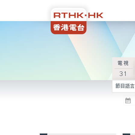
電視
31
節目語言