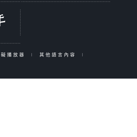
障礙播放器
|
其他語言內容
|