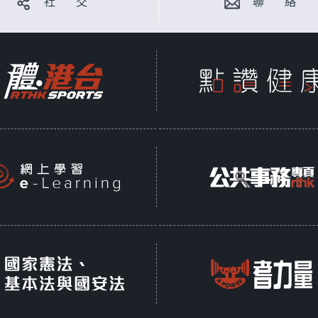
社 交
聯 絡