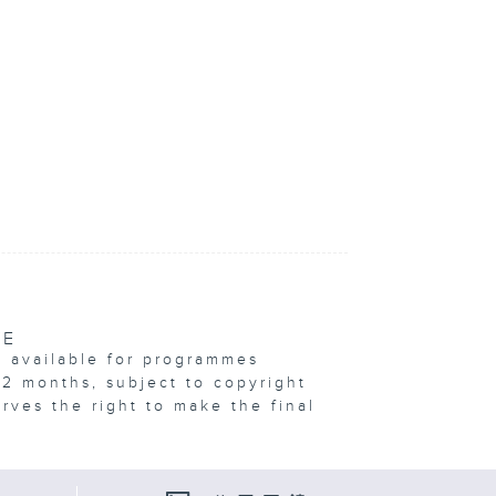
VE
e available for programmes
12 months, subject to copyright
erves the right to make the final