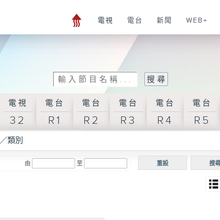
電視
電台
新聞
WEB+
電視
電台
電台
電台
電台
電台
32
R1
R2
R3
R4
R5
／類別
由
至
重設
搜