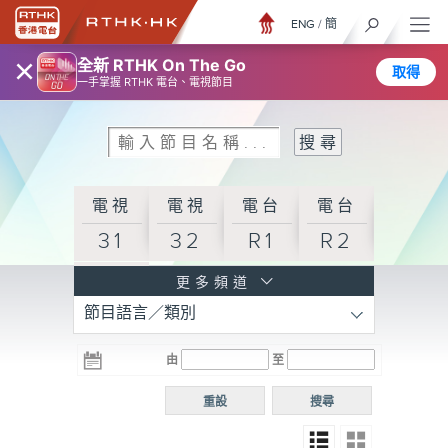
ENG
/
簡
×
全新 RTHK On The Go
取得
一手掌握 RTHK 電台、電視節目
電視
電視
電台
電台
31
32
R1
R2
電台
更多頻道
節目語言／類別
R3
電台
電台
電台
由
至
普通
R4
R5
話台
重設
搜尋