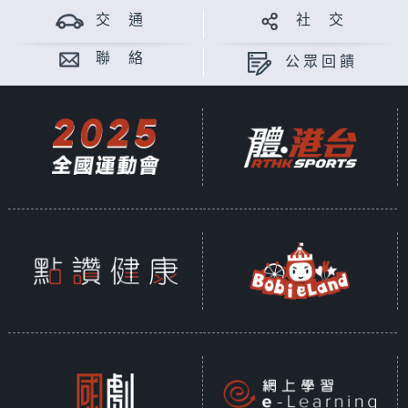
交 通
社 交
聯 絡
公眾回饋