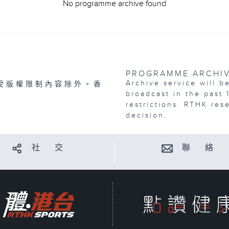
No programme archive found
PROGRAMME ARCHI
Archive service will b
受版權限制內容除外。香
broadcast in the past 
restrictions. RTHK res
decision.
社 交
聯 絡