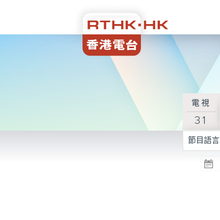
電視
31
節目語言