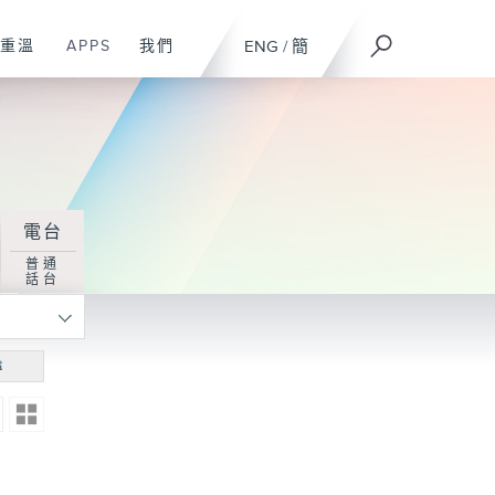
重溫
APPS
我們
ENG
/
簡
電台
普通
話台
尋