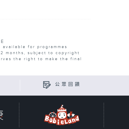
VE
e available for programmes
12 months, subject to copyright
erves the right to make the final
公眾回饋