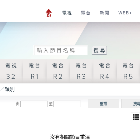
電視
電台
新聞
WEB+
電視
電台
電台
電台
電台
電台
32
R1
R2
R3
R4
R5
／類別
由
至
重設
搜
沒有相關節目重溫