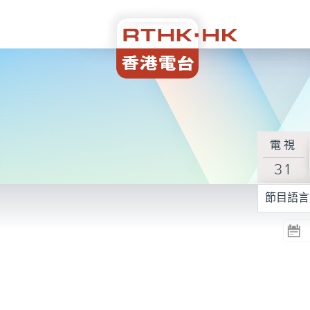
電視
31
節目語言