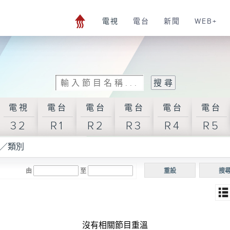
電視
電台
新聞
WEB+
電視
電台
電台
電台
電台
電台
32
R1
R2
R3
R4
R5
／類別
由
至
重設
搜
沒有相關節目重溫