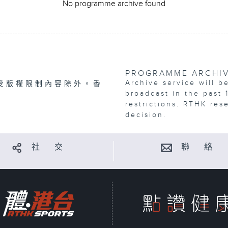
No programme archive found
PROGRAMME ARCHI
Archive service will b
受版權限制內容除外。香
broadcast in the past 
restrictions. RTHK res
decision.
社 交
聯 絡