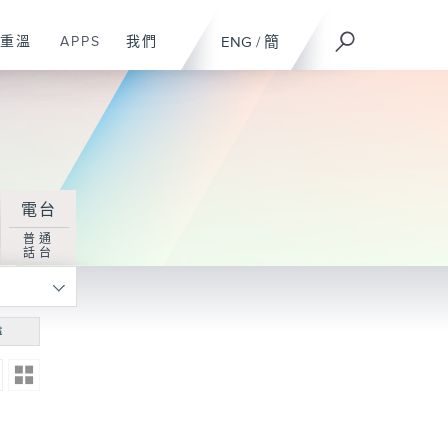
重溫
APPS
我們
ENG
/
簡
電台
普通
話台
尋