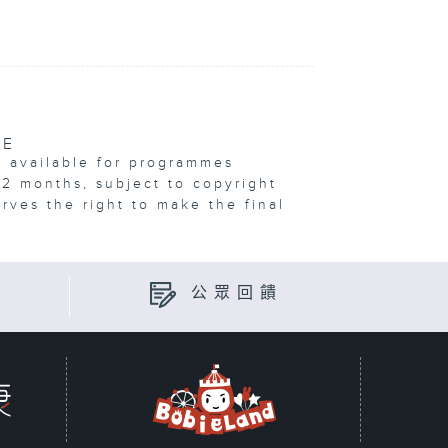
VE
e available for programmes
12 months, subject to copyright
erves the right to make the final
公眾回饋