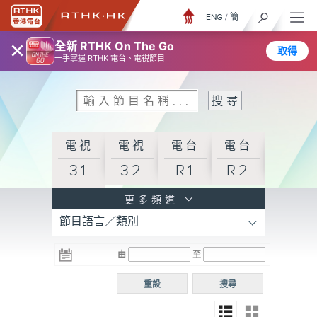
ENG
/
簡
×
全新 RTHK On The Go
取得
一手掌握 RTHK 電台、電視節目
電視
電視
電台
電台
31
32
R1
R2
電台
更多頻道
節目語言／類別
R3
電台
電台
電台
由
至
普通
R4
R5
話台
重設
搜尋