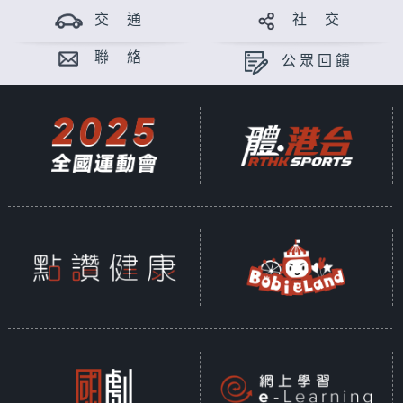
交 通
社 交
聯 絡
公眾回饋