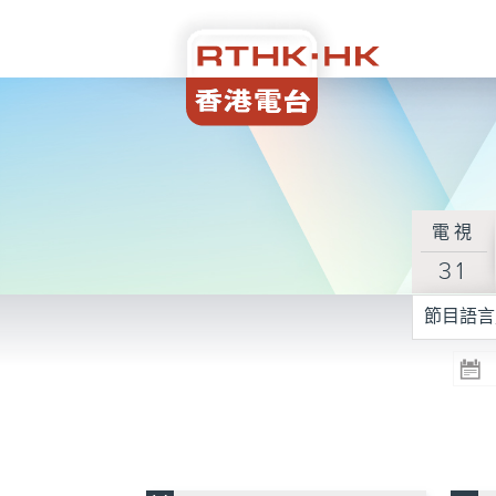
電視
31
節目語言