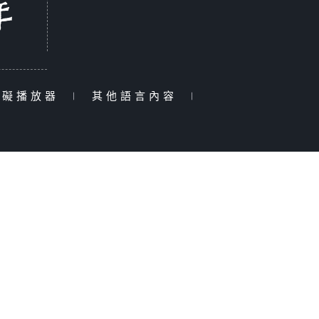
障礙播放器
|
其他語言內容
|