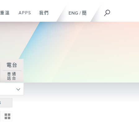
重溫
APPS
我們
ENG
/
簡
電台
普通
話台
尋