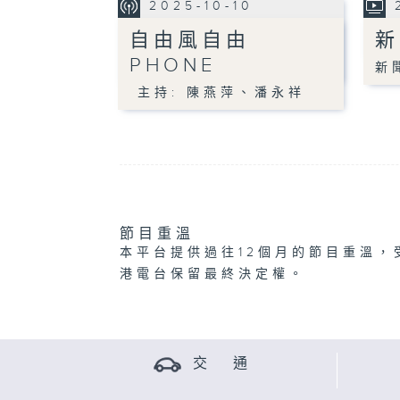
2025-10-10
自由風自由
新
PHONE
新
主持: 陳燕萍、潘永祥
節目重溫
本平台提供過往12個月的節目重溫，
港電台保留最終決定權。
交 通