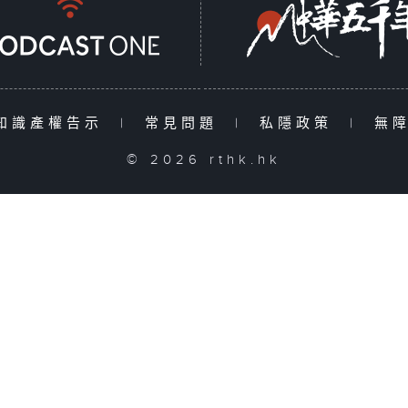
知識產權告示
|
常見問題
|
私隱政策
|
無
© 2026 rthk.hk