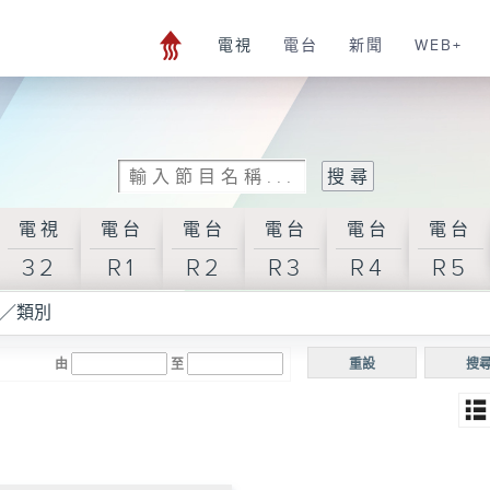
電視
電台
新聞
WEB+
電視
電台
電台
電台
電台
電台
32
R1
R2
R3
R4
R5
／類別
由
至
重設
搜