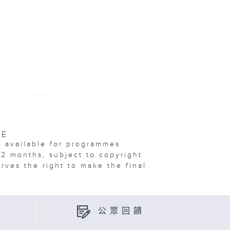
VE
e available for programmes
12 months, subject to copyright
erves the right to make the final
公眾回饋