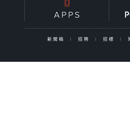
新聞稿
|
招聘
|
招標
|