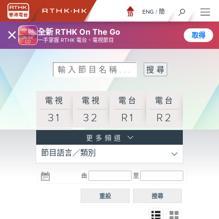
ENG
/
簡
×
全新 RTHK On The Go
取得
一手掌握 RTHK 電台、電視節目
電視
電視
電台
電台
31
32
R1
R2
電台
更多頻道
節目語言／類別
R3
電台
電台
電台
由
至
普通
R4
R5
話台
重設
搜尋