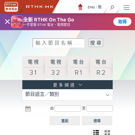
ENG
/
簡
×
全新 RTHK On The Go
取得
一手掌握 RTHK 電台、電視節目
電視
電視
電台
電台
31
32
R1
R2
電台
更多頻道
節目語言／類別
R3
電台
電台
電台
由
至
普通
R4
R5
話台
重設
搜尋