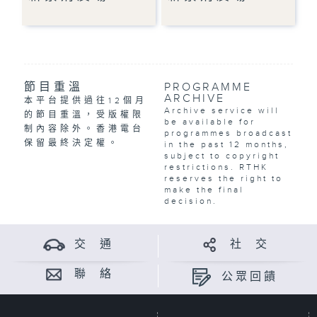
節目重溫
PROGRAMME
ARCHIVE
本平台提供過往12個月
Archive service will
的節目重溫，受版權限
be available for
制內容除外。香港電台
programmes broadcast
保留最終決定權。
in the past 12 months,
subject to copyright
restrictions. RTHK
reserves the right to
make the final
decision.
交 通
社 交
聯 絡
公眾回饋