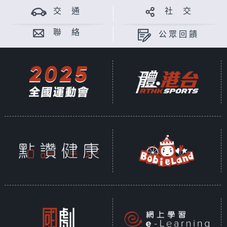
交 通
社 交
聯 絡
公眾回饋