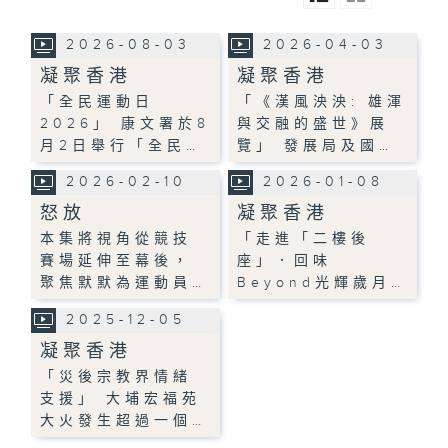
2026-08-03
2026-04-03
凝聚香港
凝聚香港
「全民運動日
「《漢風泱泱: 雄渾
2026」 康文署於8
與交融的盛世》展
月2日舉行「全民…
覽」 發展局及國…
2026-02-10
2026-01-08
怒放
凝聚香港
本集將視角從競技
「走進「二樓後
賽場延伸至幕後，
座」．回味
聚焦默默為運動員…
Beyond光輝歲月…
2025-12-05
凝聚香港
「災後宗教界情緒
支援」 大埔宏福苑
大火發生超過一個…