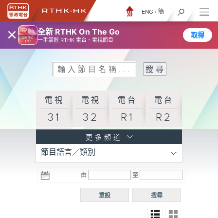
ENG
/
簡
×
全新 RTHK On The Go
取得
一手掌握 RTHK 電台、電視節目
電視
電視
電台
電台
31
32
R1
R2
電台
更多頻道
節目語言／類別
R3
電台
電台
電台
由
至
普通
R4
R5
話台
重設
搜尋