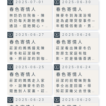
2025-07-01
2025-06-30
春色寄情人
春色寄情人
林奶奶住院後，陳
陳麥冬到海濱浴場
奶奶每天跟她視像
是為處理突發事件—
通話，逗她開心。…
年輕情侶衝浪，男…
2025-06-27
2025-06-26
春色寄情人
春色寄情人
莊潔的媽媽撞見陳
莊潔看出陳麥冬仍
麥冬和莊潔接吻
對原生家庭有陰
後，把莊潔約到咖…
影。於是循循善誘…
2025-06-25
2025-06-24
春色寄情人
春色寄情人
莊潔的媽媽走入家
莊潔的前曖昧對象
中，說陳麥冬奶奶
季仝出差回國，得
闖進别人家裏。莊…
知莊潔繼父去世後…
2025-06-23
2025-06-20