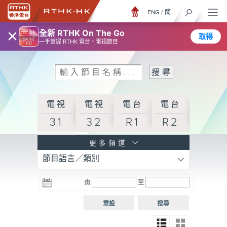
ENG
/
簡
×
全新 RTHK On The Go
取得
一手掌握 RTHK 電台、電視節目
電視
電視
電台
電台
31
32
R1
R2
電台
更多頻道
節目語言／類別
R3
電台
電台
電台
由
至
普通
R4
R5
話台
重設
搜尋