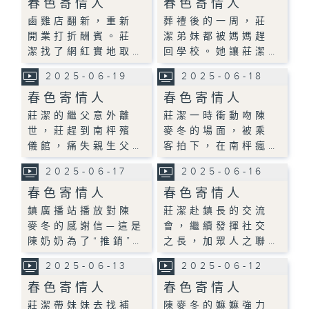
春色寄情人
春色寄情人
鹵雞店翻新，重新
葬禮後的一周，莊
開業打折酬賓。莊
潔弟妹都被媽媽趕
潔找了網紅實地取…
回學校。她讓莊潔…
2025-06-19
2025-06-18
春色寄情人
春色寄情人
莊潔的繼父意外離
莊潔一時衝動吻陳
世，莊趕到南枰殯
麥冬的場面，被乘
儀館，痛失親生父…
客拍下，在南枰瘋…
2025-06-17
2025-06-16
春色寄情人
春色寄情人
鎮廣播站播放對陳
莊潔赴鎮長的交流
麥冬的感謝信—這是
會，繼續發揮社交
陳奶奶為了“推銷”…
之長，加眾人之聯…
2025-06-13
2025-06-12
春色寄情人
春色寄情人
莊潔帶妹妹去找補
陳麥冬的嫲嫲強力